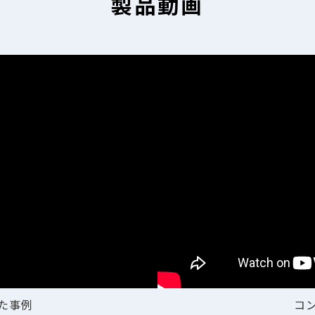
製品動画
た事例
コ